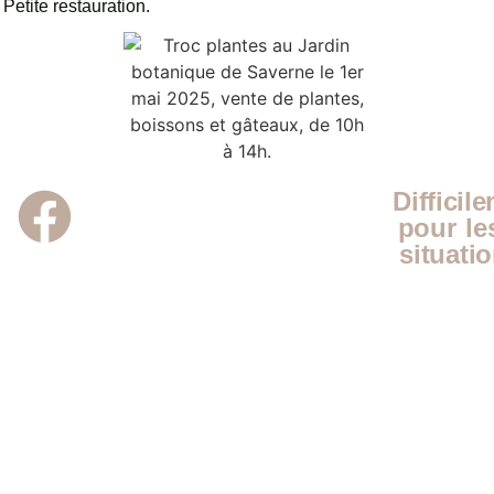
Petite restauration.
Difficil
pour le
situati